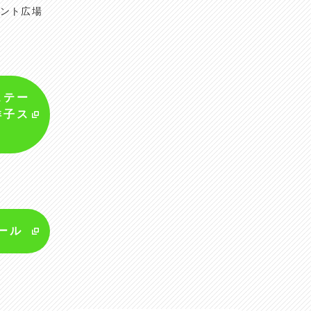
ント広場
ステー
洋子ス
」
ール