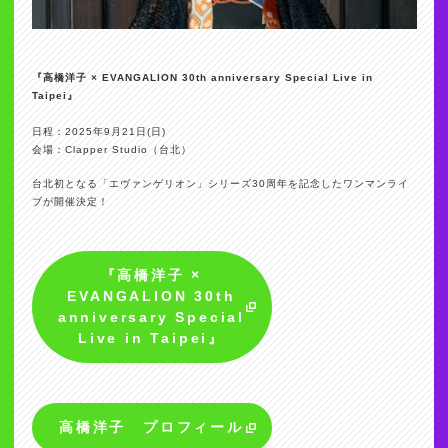
『高橋洋子 × EVANGALION 30th anniversary Special Live in
Taipei』
日程：2025年9月21日(日)
会場：Clapper Studio（台北）
台北初となる「エヴァンゲリオン」シリーズ30周年を記念したワンマンライ
ブが開催決定！
『高橋洋子 ×
EVANGALION 30th
anniversary Special
Live in Taipei』
高橋洋子 プロフィール